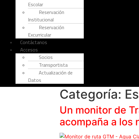
Escolar
Reservación
Institucional
Reservación
Excurricular
Contáctanos
Accesos
Socios
Transportista
Actualización de
Datos
Categoría:
Es
Un monitor de Tr
acompaña a los 