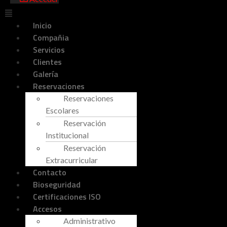
Inicio
Compañia
Servicios
Clientes
Galería
Reservaciones
Reservaciones
Escolares
Reservación
Institucional
Reservación
Extracurricular
Contacto
Bioseguridad
Certificaciones ISO
Accesos
Administrativo