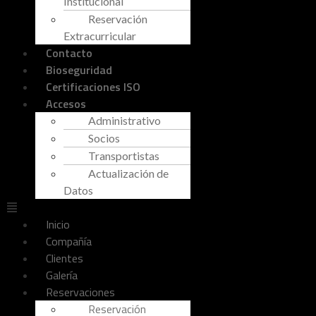
Institucional
Reservación
Extracurricular
Contacto
Bioseguridad
Certificaciones ISO
Accesos
Administrativo
Socios
Transportistas
Actualización de
Datos
Inicio
Compañía
Clientes
Galería
Reservaciones
Reservación